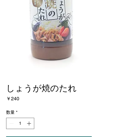
しょうが焼のたれ
価
￥240
格
数量
*