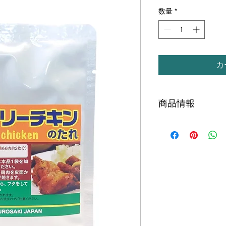
格
数量
*
カ
商品情報
エネルギー 44kca
タンパク質 0.32g
脂質 0.41g
炭水化物 5.49g
食塩相当量 0.71g