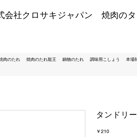
会社クロサキジャパン 焼肉のタ
焼肉のたれ
焼肉のたれ龍王
鍋物のたれ
調味用こしょう
本場
タンドリ
価
￥210