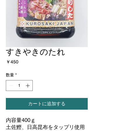
すきやきのたれ
価
￥450
格
数量
*
カートに追加する
内容量400ｇ
土佐鰹、日高昆布をタップリ使用