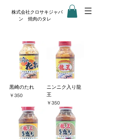
株式会社クロサキジャパ
ン 焼肉のタレ
黒崎のたれ
ニンニク入り龍
王
価格
￥350
価格
￥350