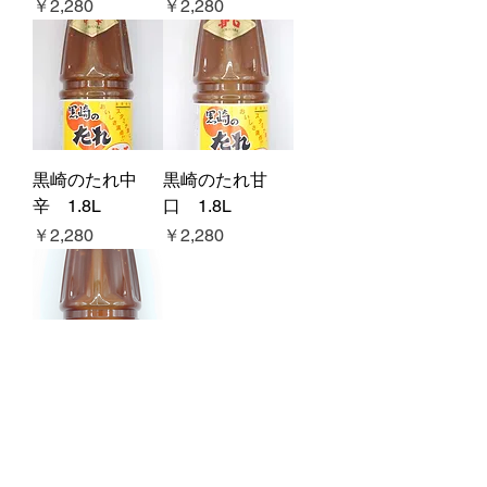
価格
価格
￥2,280
￥2,280
黒崎のたれ中
黒崎のたれ甘
辛 1.8L
口 1.8L
価格
価格
￥2,280
￥2,280
ホルモン焼肉の
タレ 1.8L
価格
￥2,800